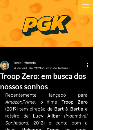
Daniel Miranda
14 de out. de 2020
2 min de leitura
Troop Zero: em busca dos
nossos sonhos
Recentemente lançado para 
AmazonPrime
, o filme 
Troop Zero
(2019) tem direção de 
Bart & Bertie
 e 
roteiro de 
Lucy Alibar
(Indomável 
Sonhadora,
 2012) e conta com a 
doce 
Mckenna Grace
 no papel 