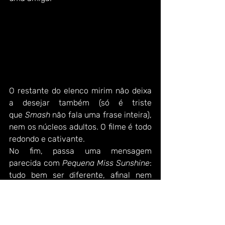
O restante do elenco mirim não deixa 
a desejar também (só é triste 
que 
Smash
 não fala uma frase inteira), 
nem os núcleos adultos. O filme é todo 
redondo e cativante.
No fim, passa uma mensagem 
parecida com 
Pequena Miss Sunshine
: 
tudo bem ser diferente, afinal nem 
sempre as pessoas que são diferentes 
estarão sozinhas ou não serão 
amadas.
#McKennaGrace
#NASA
#ViolaDavis