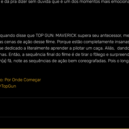
, e dá pra dizer sem duvida que é um dos momentos mais emociona
to quando disse que TOP GUN: MAVERICK supera seu antecessor, me r
das cenas de ação desse filme. Porque estão completamente insanas
se dedicado a literalmente aprender a pilotar um caça. Aliás,  dand
nas. Então, a sequência final do filme é de tirar o fôlego e surpreend
(a) fã, note as sequências de ação bem coreografadas. Pois o long
o: Por Onde Começar
#TopGun