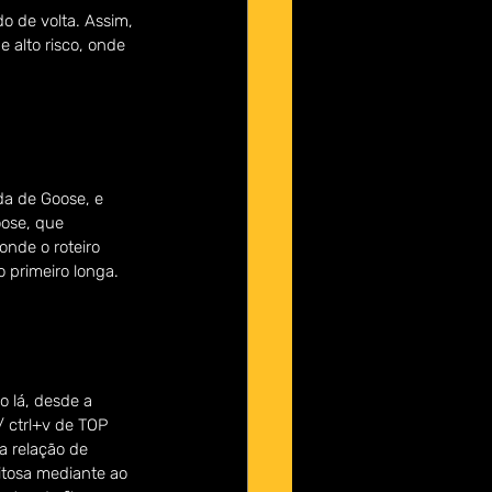
o de volta. Assim, 
 alto risco, onde 
a de Goose, e 
oose, que 
nde o roteiro 
 primeiro longa.
o lá, desde a 
/ ctrl+v de TOP 
a relação de 
itosa mediante ao 