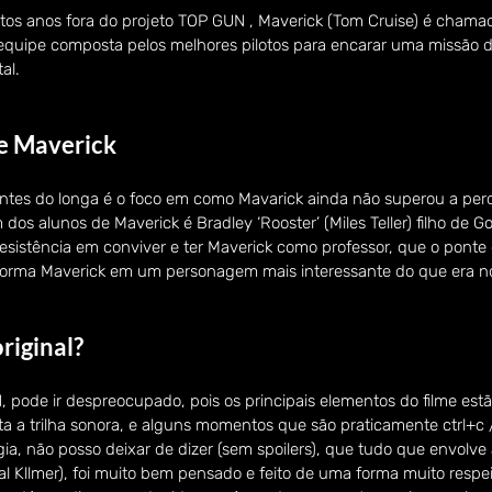
os anos fora do projeto TOP GUN , Maverick (Tom Cruise) é chamad
 equipe composta pelos melhores pilotos para encarar uma missão de
al.
e Maverick
ntes do longa é o foco em como Mavarick ainda não superou a perd
dos alunos de Maverick é Bradley ‘Rooster’ (Miles Teller) filho de G
istência em conviver e ter Maverick como professor, que o ponte o
orma Maverick em um personagem mais interessante do que era no
riginal?
 pode ir despreocupado, pois os principais elementos do filme estã
sta a trilha sonora, e alguns momentos que são praticamente ctrl+c 
ia, não posso deixar de dizer (sem spoilers), que tudo que envolve 
l Kllmer), foi muito bem pensado e feito de uma forma muito respe