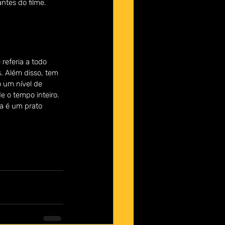
ntes do filme.
eferia a todo 
. Além disso, tem 
o um nível de 
e o tempo inteiro. 
a é um prato 