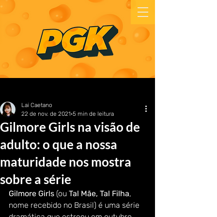
Lai Caetano
22 de nov. de 2021
5 min de leitura
Gilmore Girls na visão de
adulto: o que a nossa
maturidade nos mostra
sobre a série
Gilmore Girls 
(ou 
Tal Mãe, Tal Filha
, 
nome recebido no Brasil) é uma série 
dramática que estreou em outubro 