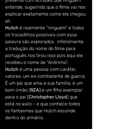
presente com atitudes que ninguém 
entende, sugerindo que o filme vai nos 
explicar exatamente como ele chegou 
ali.  
Hutch 
é realmente “ninguém” e todos 
os trocadilhos possíveis com essa 
palavra são explorados.  Infelizmente 
a tradução do nome do filme para 
português nos tirou isso pois aqui ele 
recebeu o nome de “Anônimo”.  
Hutch
 é uma pessoa com caráter, 
valores, um ex-combatente de guerra. 
É um pai que ama a sua família, é um 
bom irmão (
RZA) 
e um filho exemplar 
para o pai (
Christopher Lloyd
) que 
está no asilo – e que conhece todos 
os fantasmas que Hutch esconde 
dentro do armário.  