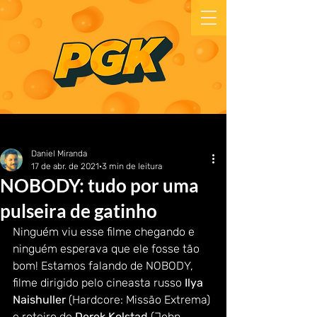
Daniel Miranda
17 de abr. de 2021
3 min de leitura
NOBODY: tudo por uma
pulseira de gatinho
Ninguém viu esse filme chegando e 
ninguém esperava que ele fosse tão 
bom! Estamos falando de NOBODY, 
filme dirigido pelo cineasta russo 
Ilya 
Naishuller
 (Hardcore: Missão Extrema) 
e roteiro de 
Derek Kolstad
 (John 