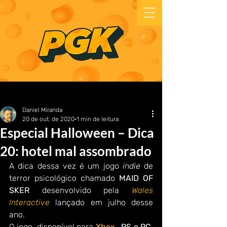
Daniel Miranda
20 de out. de 2020
1 min de leitura
Especial Halloween – Dica
20: hotel mal assombrado
A dica dessa vez é um jogo 
indie
 de 
terror psicológico chamado 
MAID OF 
SKER 
desenvolvido pela 
Wales 
Interactive
 lançado em julho desse 
ano.
O jogo, disponível para 
Xbox
, 
PS e PC
, 