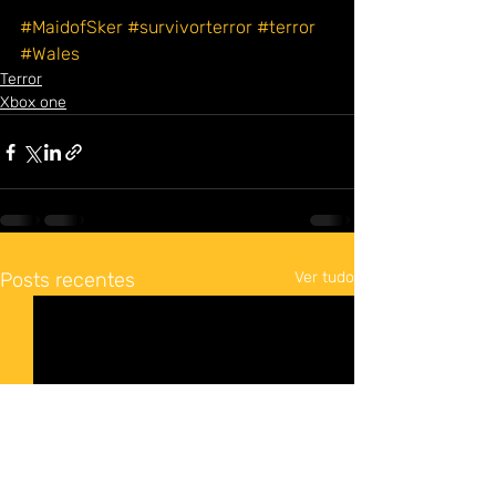
#MaidofSker
#survivorterror
#terror
#Wales
Terror
Xbox one
Posts recentes
Ver tudo