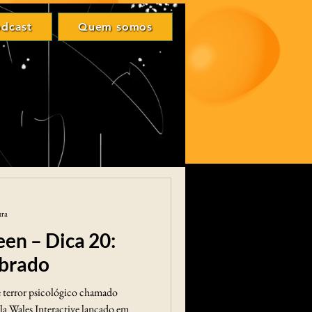
Login
dcast
Quem somos
odcast
Quem somos
ura
en – Dica 20:
mbrado
de terror psicológico chamado
Wales Interactive lançado em