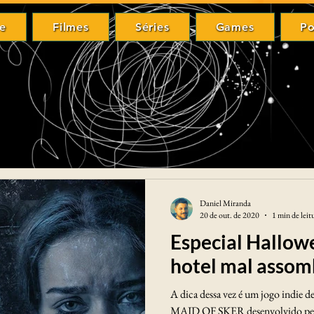
e
Filmes
Séries
Games
Po
me
Filmes
Séries
Games
P
Daniel Miranda
20 de out. de 2020
1 min de leit
Especial Hallowe
hotel mal asso
A dica dessa vez é um jogo indie 
MAID OF SKER desenvolvido pela 