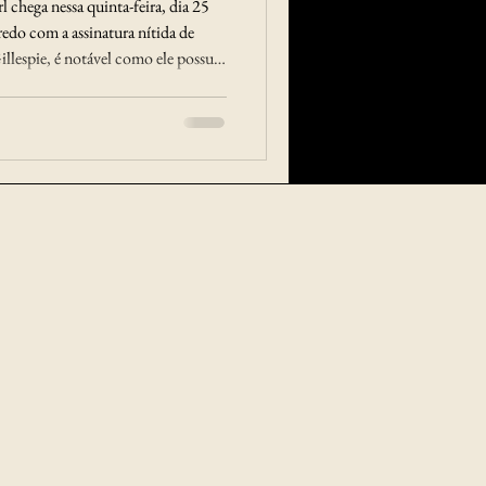
 chega nessa quinta-feira, dia 25
edo com a assinatura nítida de
llespie, é notável como ele possui
mulheres fortes em cena. Também
a" (live action da Disney),
alhar na desconstrução do que a
dade" e confesso que me agradou