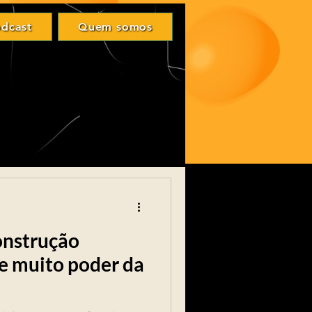
Login
dcast
Quem somos
odcast
Quem somos
onstrução
s e muito poder da