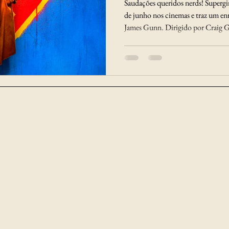
Saudações queridos nerds! Supergirl
de junho nos cinemas e traz um enr
James Gunn. Dirigido por Craig Gi
uma habilidade de trabalhar com 
diretor de "Eu, Tonya" e de "Cruell
percebemos o quanto ele sabe trab
sociedade espera de uma "feminili
tirar a perfeição da