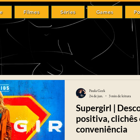
e
Filmes
Séries
Games
Po
me
Filmes
Séries
Games
P
Paula Geek
24 de jun.
3 min de leitura
Supergirl | Desc
positiva, clichê
conveniência