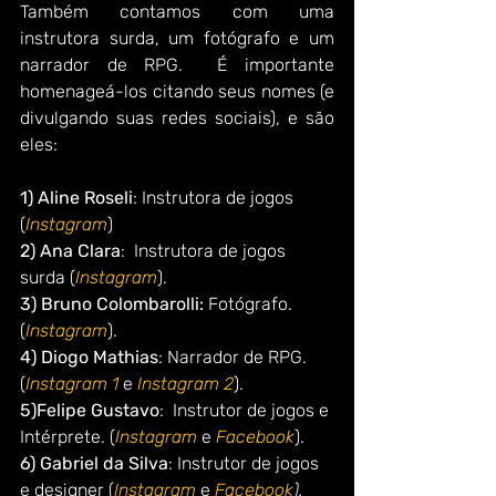
Também contamos com uma 
instrutora surda, um fotógrafo e um 
narrador de RPG.  É importante 
homenageá-los citando seus nomes (e 
divulgando suas redes sociais), e são 
eles:
1) Aline Roseli
: Instrutora de jogos 
(
Instagram
)
2) Ana Clara
:  Instrutora de jogos 
surda (
Instagram
).
3) Bruno Colombarolli:
 Fotógrafo. 
(
Instagram
).
4) Diogo Mathias
: Narrador de RPG. 
(
Instagram 1
 e 
Instagram 2
).
5)Felipe Gustavo
:  Instrutor de jogos e 
Intérprete. (
Instagram 
e 
Facebook
).
6) Gabriel da Silva
: Instrutor de jogos 
e designer (
Instagram
 e 
Facebook
). 