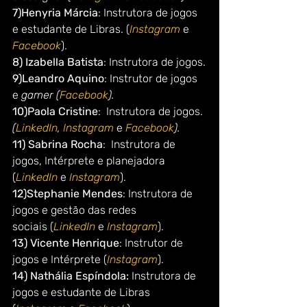
7)Henyria Márcia
: Instrutora de jogos 
e estudante de Libras. (
Instagram
e 
Facebook
).
8) Izabella Batista
: Instrutora de jogos.
9)Leandro Aquino
: Instrutor de jogos  
e 
gamer (
Facebook
).
10)Paola Cristine
:  Instrutora de jogos. 
(
LinkedIn
, 
Instagram
 e 
Facebook
).
11) Sabrina Rocha
:  Instrutora de 
jogos, Intérprete e planejadora 
(
LinkedIn
e 
Instagram
).
12)Stephanie Mendes
: Instrutora de 
jogos e gestão das redes 
sociais (
LinkedIn 
e 
Instagram
).
13) Vicente Henrique
: Instrutor de 
jogos e Intérprete (
Instagram
).
14) Nathália Espíndola:
 Instrutora de 
jogos e estudante de Libras 