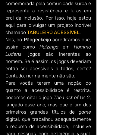
comemorada pela comunidade surda e 
representa a resistência e lutas em 
prol da inclusão. Por isso, hoje estou 
aqui para divulgar um projeto incrível 
chamado 
TABULEIRO ACESSÍVEL
.
Nós, do 
Pãogeekeijo 
acreditamos que, 
assim como 
Huizinga
 em 
Hommo 
Ludens
, jogos são inerentes ao 
homem. Se é assim, os jogos deveriam 
então ser acessíveis a todos, certo? 
Contudo, normalmente não são.
Para vocês terem uma noção do 
quanto a acessibilidade é restrita, 
podemos citar o jogo 
The Last of Us
 2, 
lançado esse ano, mas que é um dos 
primeiros grandes títulos de 
game
digital, que trabalhou adequadamente 
o recurso de acessibilidade, inclusive 
para pessoas com deficiência visual. 