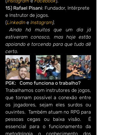
(
Instagram
e 
Facebook
).
15) Rafael Pisani
: Fundador, Intérprete 
e Instrutor de jogos. 
(
LinkedIn 
e 
Instagram
). 
 Ainda há muitos que um dia já 
estiveram conosco, mas hoje estão 
apoiando e torcendo para que tudo dê 
certo.
PGK:   Como funciona o trabalho?
Trabalhamos com instrutores de jogos, 
que tornam possível a conexão entre 
os jogadores, sejam eles surdos ou 
ouvintes.  Também atuam no RPG para 
pessoas cegas ou baixa visão.  É 
essencial para o funcionamento da 
metodologia o conhecimento dos 