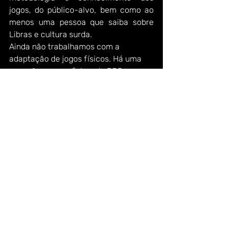
jogos, do público-alvo, bem como ao 
menos uma pessoa que saiba sobre 
Libras e cultura surda.
Ainda não trabalhamos com a 
adaptação de jogos físicos. Há uma 
exceção com as fichas de RPG, que 
foram adaptadas para o Braile pelo 
nosso narrador de RPG Diogo Mathias. 
No futuro é uma possibilidade a ser 
considerada.
Você pode conhecer mais sobre o 
projeto, através dos links que 
indicarei a seguir. Ajude a divulgar 
essa iniciativa incrível e faça com que 
milhares de pessoas possam saber da 
grandeza do 
Tabuleiro acessível
.