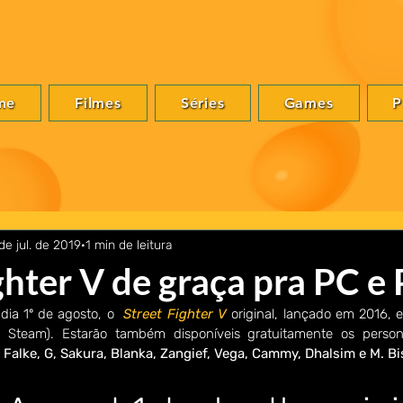
me
Filmes
Séries
Games
P
de jul. de 2019
1 min de leitura
ghter V de graça pra PC e
dia 1º de agosto, o  
Street Fighter
V
 original, lançado em 2016, e
 Steam). Estarão também disponíveis gratuitamente os persona
 Falke, G, Sakura, Blanka, Zangief, Vega, Cammy, Dhalsim e M. B