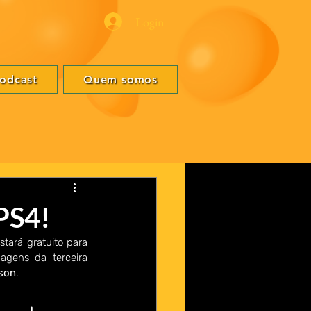
Login
odcast
Quem somos
 PS4!
stará gratuito para 
gens da terceira 
ison
.