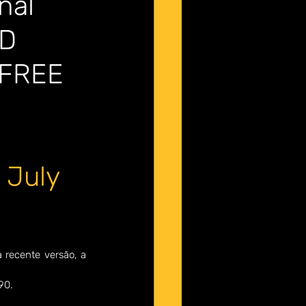
nal 
D 
 FREE 
 
July 
 recente versão, a 
90.