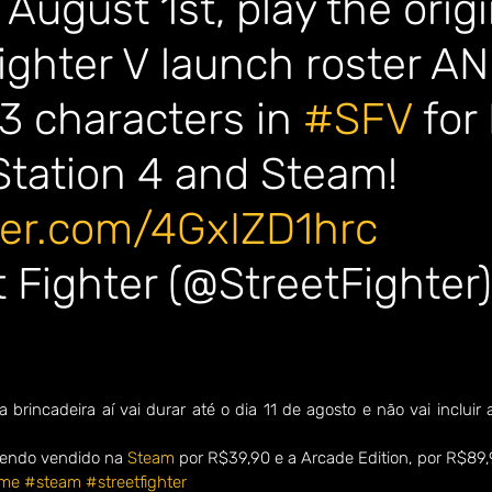
 August 1st, play the origi
ighter V launch roster AN
3 characters in 
#SFV
 for
Station 4 and Steam! 
tter.com/4GxIZD1hrc
 Fighter (@StreetFighter)
9
brincadeira aí vai durar até o dia 11 de agosto e não vai incluir a
sendo vendido na 
Steam
 por R$39,90 e a Arcade Edition, por R$89,
ame
#steam
#streetfighter