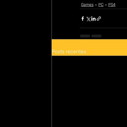
Games
PC
PS4
Posts recentes