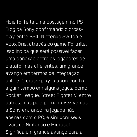
Hoje foi feita uma postagem no PS 
Blog da Sony confirmando o cross-
play entre PS4, Nintendo Switch e 
Xbox One, através do game Fortnite. 
Isso indica que será possível fazer 
uma conexão entre os jogadores de 
plataformas diferentes, um grande 
avanço em termos de integração 
online. O cross-play já acontece há 
algum tempo em alguns jogos, como 
Rocket League, Street Fighter V, entre 
outros, mas pela primeira vez vemos 
a Sony entrando na jogada não 
apenas com o PC, e sim com seus 
rivais da Nintendo e Microsoft. 
Significa um grande avanço para a 