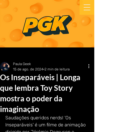
Paula Geek
15 de ago. de 2024
2 min de leitura
Os Inseparáveis | Longa
que lembra Toy Story
mostra o poder da
imaginação
Saudações queridos nerds! 'Os 
Inseparáveis' é um filme de animação 
dirigido por Jérémie Degruson e 