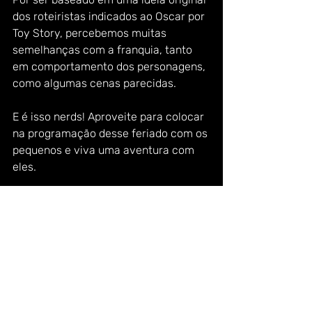
dos roteiristas indicados ao Oscar por 
Toy Story, percebemos muitas 
semelhanças com a franquia, tanto 
em comportamento dos personagens, 
como algumas cenas parecidas. 
E é isso nerds! Aproveite para colocar 
na programação desse feriado com os 
pequenos e viva uma aventura com 
eles. 
Um forte abraço e que a Força esteja 
com vocês.