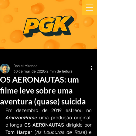
Daniel Miranda
30 de mai. de 2020
2 min de leitura
OS AERONAUTAS: um
filme leve sobre uma
aventura (quase) suicida
Em dezembro de 2019 estreou no 
AmazonPrime
uma produção original, 
o longa 
OS AERONAUTAS
 dirigido por 
Tom Harper
 (
As Loucuras de Rose
) e 