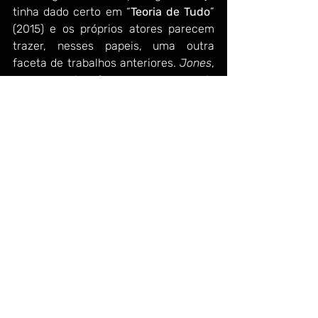
tinha dado certo em “
Teoria de Tudo
” 
(2015) e os próprios atores parecem 
trazer, nesses papeis, uma outra 
faceta de trabalhos anteriores. 
Jones
, 
por exemplo, é uma versão mais 
alegre de sua 
Jyn Erso (Rogue One)
e 
Redmayne
, uma versão mais contida 
de 
Newt (Animais Fantásticos).
Não promete ser um filme memorável, 
mas acaba sendo uma experiência 
muito agradável.