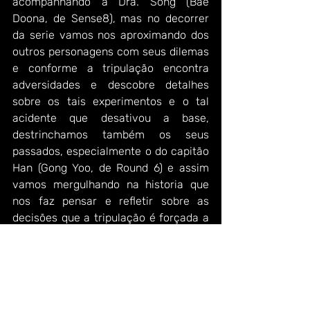
acompanhando a Dra. Song (Bae 
Doona, de Sense8), mas no decorrer 
da serie vamos nos aproximando dos 
outros personagens com seus dilemas 
e conforme a tripulação encontra 
adversidades e descobre detalhes 
sobre os tais experimentos e o tal 
acidente que desativou a base, 
destrinchamos também os seus 
passados, especialmente o do capitão 
Han (Gong Yoo, de Round 6) e assim 
vamos mergulhando na historia que 
nos faz pensar e refletir sobre as 
decisões que a tripulação é forçada a 
tomar.
Com um elenco sólido e cheio de 
rostos conhecidos a série coreana da 
Netflix pode começar de forma lenta a 
construir o seu drama, mas pega 