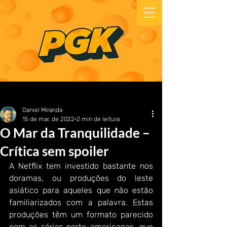
Daniel Miranda
15 de mar. de 2022
2 min de leitura
O Mar da Tranquilidade –
Crítica sem spoiler
A Netflix tem investido bastante nos 
doramas, ou produções do leste 
asiático para aqueles que não estão 
familiarizados com a palavra. Estas 
produções têm um formato parecido 
com as séries norte-americanas, que 