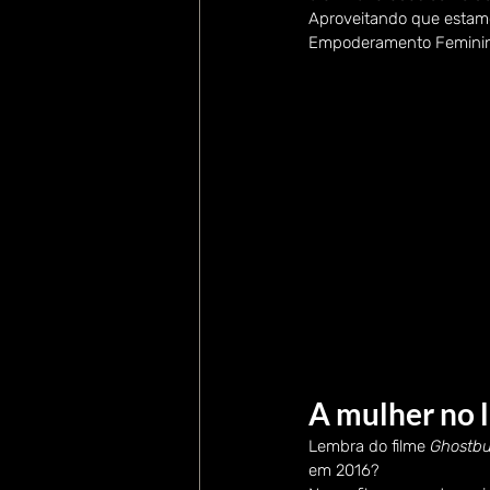
Aproveitando que estamo
Empoderamento Feminino
A mulher no 
Lembra do filme 
Ghostbu
em 2016?