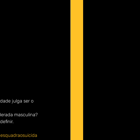
dade julga ser o 
derada masculina? 
efinir.
esquadraosuicida