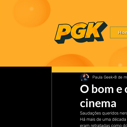
Ho
Paula Geek
8 de m
O bom e o
cinema
Saudações queridos ner
Há mais de uma década o
eram retratadas como do