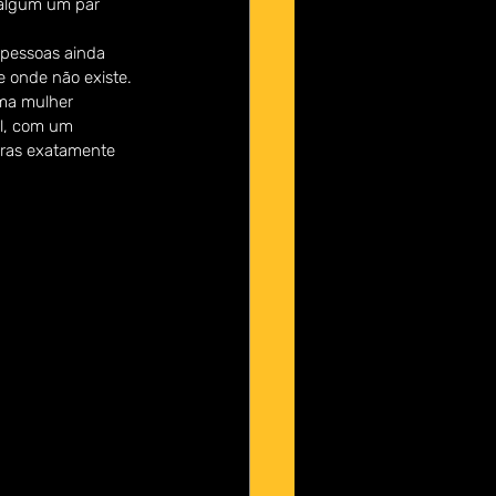
 algum um par 
pessoas ainda 
 onde não existe.
ma mulher 
el, com um 
iras exatamente 