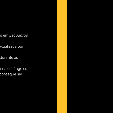
do em 
Esquadrão 
xualizada por 
durante as 
mas sem ângulos 
 consegue ser 