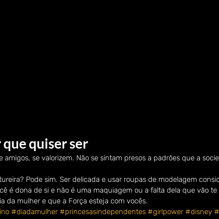
 que quiser ser
e amigos, se valorizem. Não se sintam presos a padrões que a socie
ureira? Pode sim. Ser delicada e usar roupas de modelagem consi
cê é dona de si e não é uma maquiagem ou a falta dela que vão te d
 dia da mulher e que a Força esteja com vocês.
ino
#diadamulher
#princesasindependentes
#girlpower
#disney
#