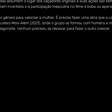
istas assumem o lugar dos caçadores originais e suas ações são be
ram invertidos e a participação masculina no filme é boba ou ape
o gênero para valorizar a mulher. É preciso fazer uma obra que a va
usters Mais Além (2021)
, onde o grupo se formou com homens e m
agonista, nenhum precisou se rebaixar para fazer o outro crescer.