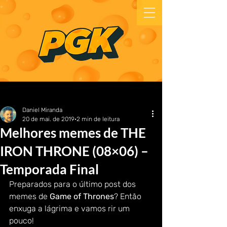
Daniel Miranda
20 de mai. de 2019
2 min de leitura
Melhores memes de THE
IRON THRONE (08×06) –
Temporada Final
Preparados para o último post dos 
memes de 
Game of Thrones
? Então 
enxuga a lágrima e vamos rir um 
pouco!