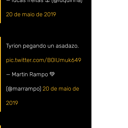
— lucas freitas ⚓️ (@luquinha) 
20 de maio de 2019
Tyrion pegando un asadazo. 
pic.twitter.com/B0lUmuk649
— Martin Rampo 💚 
(@marrampo) 
20 de maio de 
2019