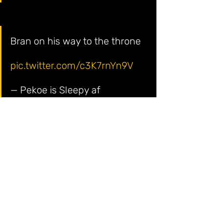
Bran on his way to the throne 
pic.twitter.com/c3K7rnYn9V
— Pekoe is Sleepy af 
(@pekpekpekoe) 
20 de maio 
de 2019
explanation 
pic.twitter.com/tQd94qkLUx