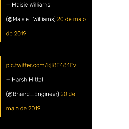
— Maisie Williams 
(@Maisie_Williams) 
20 de maio 
de 2019
pic.twitter.com/kjl8F484Fv
— Harsh Mittal 
(@Bhand_Engineer) 
20 de 
maio de 2019