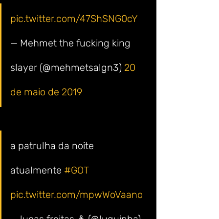
pic.twitter.com/47ShSNG0cY
— Mehmet the fucking king 
slayer (@mehmetsalgn3) 
20 
de maio de 2019
a patrulha da noite 
atualmente 
#GOT
pic.twitter.com/mpwWoVaano