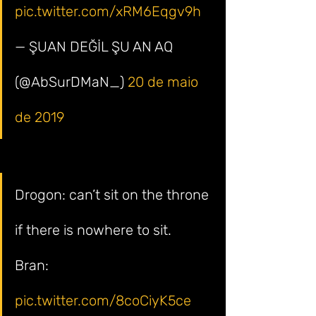
pic.twitter.com/xRM6Eqgv9h
— ŞUAN DEĞİL ŞU AN AQ 
(@AbSurDMaN_) 
20 de maio 
de 2019
Drogon: can’t sit on the throne 
if there is nowhere to sit.
Bran: 
pic.twitter.com/8coCiyK5ce