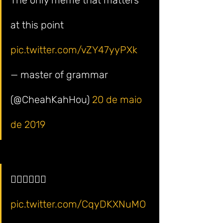
The only meme that matters 
at this point 
pic.twitter.com/vZY47yyPXk
— master of grammar 
(@CheahKahHou) 
20 de maio 
de 2019
🤷🏻‍♂️🤷🏻‍♂️ 
pic.twitter.com/CqyDKXNuMO