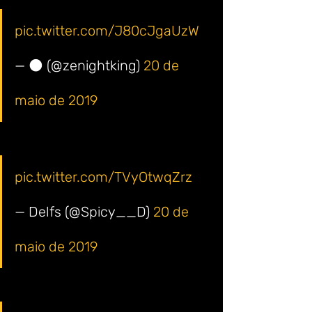
pic.twitter.com/J80cJgaUzW
— 🌑 (@zenightking) 
20 de 
maio de 2019
pic.twitter.com/TVyOtwqZrz
— Delfs (@Spicy__D) 
20 de 
maio de 2019