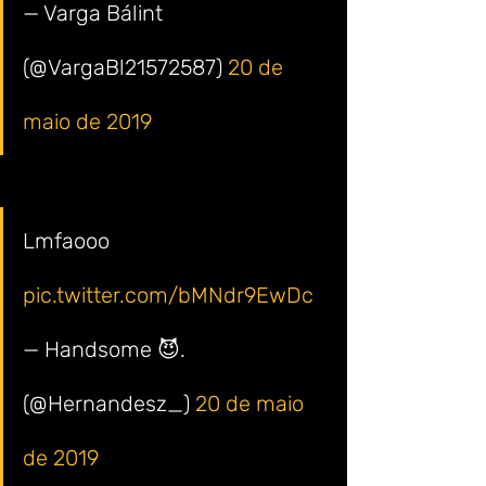
— Varga Bálint 
(@VargaBl21572587) 
20 de 
maio de 2019
Lmfaooo 
pic.twitter.com/bMNdr9EwDc
— Handsome 😈. 
(@Hernandesz_) 
20 de maio 
de 2019