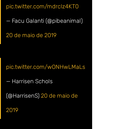
pic.twitter.com/mdrcIz4KT0
— Facu Galanti (@pibeanimal) 
20 de maio de 2019
pic.twitter.com/wONHwLMaLs
— Harrisen Schols 
(@HarrisenS) 
20 de maio de 
2019