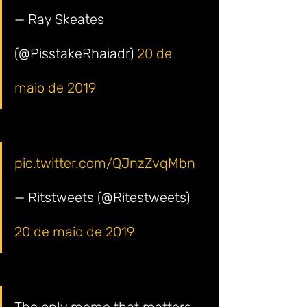
— Ray Skeates 
(@PisstakeRhaiadr) 
20 de 
maio de 2019
pic.twitter.com/QJnzZvqMbn
— Ritstweets (@Ritestweets) 
20 de maio de 2019