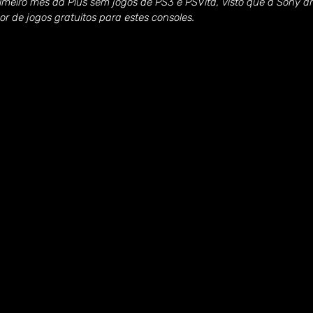
rimeiro mês da Plus sem jogos de PS3 e PSVita, visto que a Sony a
por de jogos gratuitos para estes consoles.