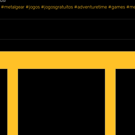
us!
#metalgear
#jogos
#jogosgratuitos
#adventuretime
#games
#met