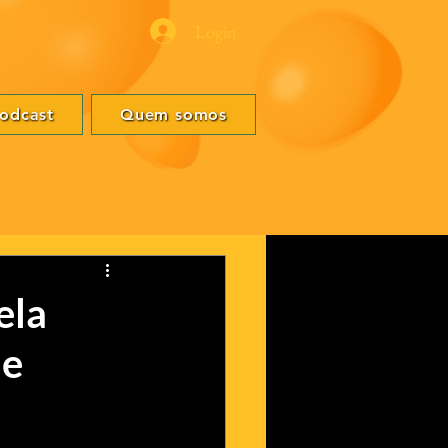
Login
odcast
Quem somos
ela
 e