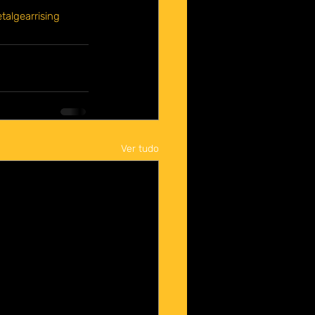
algearrising
Ver tudo