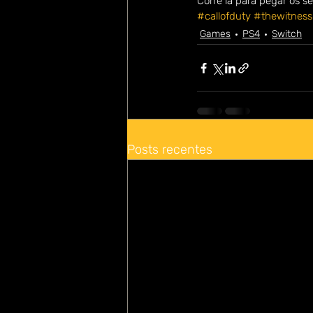
Corre lá para pegar os se
#callofduty
#thewitness
Games
PS4
Switch
Posts recentes