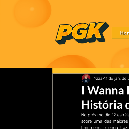
Ho
Yzza
11 de jan. de
I Wanna 
História 
No próximo dia 12 estréi
sobre uma das maiores a
Lemmons, o longa traz