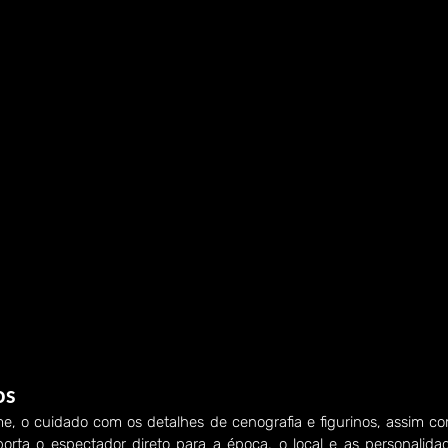
os
e, o cuidado com os detalhes de cenografia e figurinos, assim co
porta o espectador direto para a época, o local e as personalida