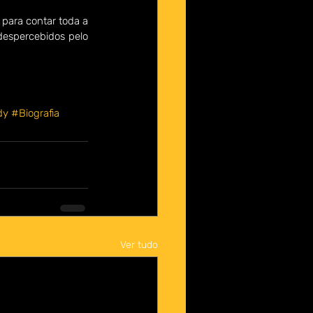
para contar toda a 
espercebidos pelo 
dy
#Biografia
Ver tudo