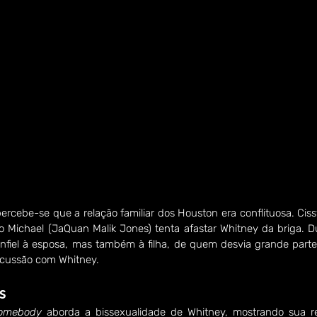
 percebe-se que a relação familiar dos Houston era conflituosa. Cis
 Michael (JaQuan Malik Jones) tenta afastar Whitney da briga. Du
infiel à esposa, mas também à filha, de quem desvia grande parte
scussão com Whitney.
s
omebody 
aborda a bissexualidade de Whitney, mostrando sua r