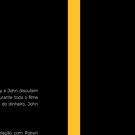
sy e John discutem 
rante todo o filme 
 do dinheiro. John 
elação com Robyn 