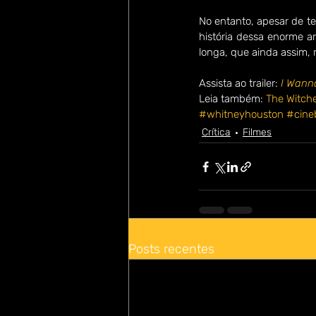
No entanto, apesar de te
história dessa enorme a
longa, que ainda assim,
Assista ao trailer: 
I Wann
Leia também: 
The Witche
#whitneyhouston
#cineb
Crítica
Filmes
Posts recentes