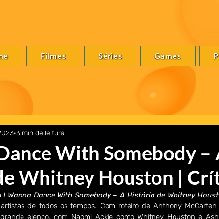
me
Filmes
Séries
Games
P
 2023
3 min de leitura
Dance With Somebody – 
de Whitney Houston | Crí
a 
I Wanna Dance With Somebody – A História de Whitney Hous
rtistas de todos os tempos. Com roteiro de Anthony McCarten e 
 grande elenco, com Naomi Ackie como Whitney Houston e Ash