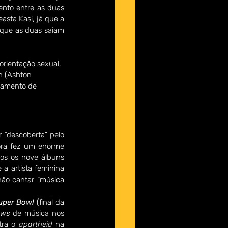
ento entre as duas 
asta Kasi, já que a 
que as duas saiam 
rientação sexual, 
n (Ashton 
samento de 
 “descoberta” pelo 
ora fez um enorme 
os os nove álbuns 
a artista feminina 
não cantar “música 
uper Bowl
 (final da 
ows
 de música nos 
ra o 
apartheid
 na 