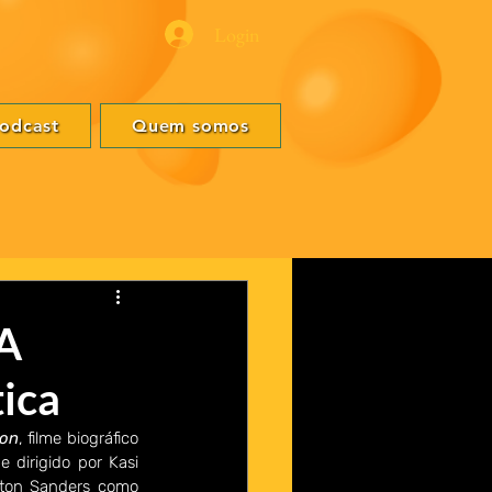
Login
odcast
Quem somos
A
tica
ton
, filme biográfico 
dirigido por Kasi 
ton Sanders como 