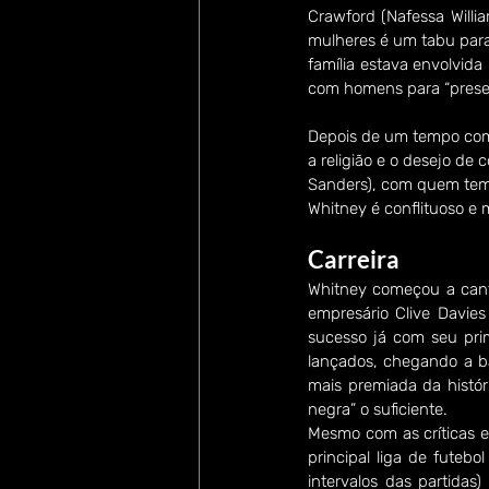
Crawford (Nafessa Willia
mulheres é um tabu para a
família estava envolvid
com homens para “prese
Depois de um tempo com 
a religião e o desejo de
Sanders), com quem tem 
Whitney é conflituoso e 
Carreira
Whitney começou a canta
empresário Clive Davies
sucesso já com seu pri
lançados, chegando a ba
mais premiada da histór
negra” o suficiente.  
Mesmo com as críticas e
principal liga de fute
intervalos das partidas)