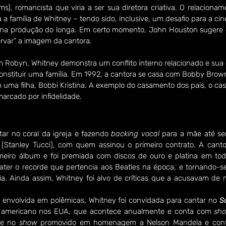
ms), romancista que viria a ser sua diretora criativa. O relacionam
 família de Whitney – tendo sido, inclusive, um desafio para a cine
a na produção do longa. Em certo momento, John Houston sugere 
rvar” a imagem da cantora.
Robyn, Whitney demonstra um conflito interno relacionado e sua o
 constituir uma família. Em 1992, a cantora se casa com Bobby Brow
uma filha, Bobbi Kristina. A exemplo do casamento dos pais, o ca
marcado por infidelidade.
r no coral da igreja e fazendo 
backing vocal 
para a mãe até ser
 (Stanley Tucci), com quem assinou o primeiro contrato. A cant
meiro álbum e foi premiada com discos de ouro e platina em tod
ter o recorde que pertencia aos Beatles na época, e tornando-se 
ia. Ainda assim, Whitney foi alvo de críticas que a acusavam de 
 envolvida em polêmicas, Whitney foi convidada para cantar no 
S
bol americano nos EUA, que acontece anualmente e conta com 
sh
 e no 
show
 promovido em homenagem a Nelson Mandela e cont