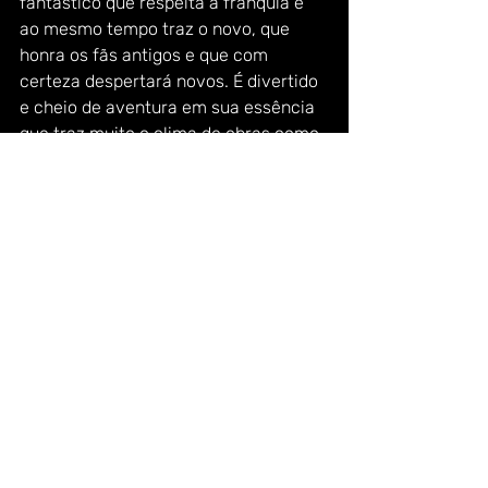
fantástico que respeita a franquia e 
ao mesmo tempo traz o novo, que 
honra os fãs antigos e que com 
certeza despertará novos. É divertido 
e cheio de aventura em sua essência 
que traz muito o clima de obras como 
Goonies. 
É difícil falar muito do filme, pois 
corremos o risco de esbarrar em 
spoilers que podem estragar a 
experiência, sugiro que corra deles. 
Não deixe de ver as cenas pós-
créditos, são duas, uma logo no início 
dos créditos e outra após o término. 
Ambas são maravilhosas. 
Fecho esse filme com nove pães de 
queijos e meio bem quentinhos, 
gostosos e feitos com amor, sem 
sombra de dúvidas um dos melhores 