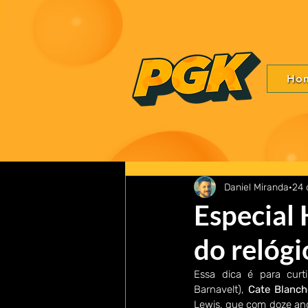
Ho
Daniel Miranda
24 
Especial 
do relógi
Essa dica é para curt
Barnavelt), 
Cate Blanch
Lewis, que com doze ano