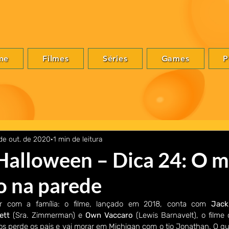
me
Filmes
Séries
Games
P
de out. de 2020
1 min de leitura
Halloween – Dica 24: O m
o na parede
ir com a família: o filme, lançado em 2018, conta com 
Jack
ett 
(Sra. Zimmerman) e 
Own Vaccaro 
(Lewis Barnavelt), o filme 
s perde os pais e vai morar em Michigan com o tio Jonathan. O qu