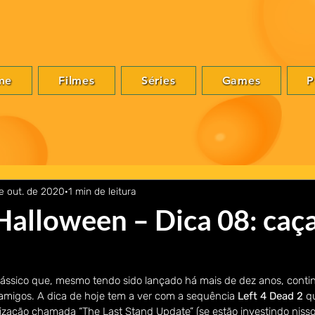
me
Filmes
Séries
Games
P
e out. de 2020
1 min de leitura
 Halloween – Dica 08: ca
lássico que, mesmo tendo sido lançado há mais de dez anos, contin
 amigos. A dica de hoje tem a ver com a sequência 
Left 4 Dead 2 
q
zação chamada “The Last Stand Update” (se estão investindo niss