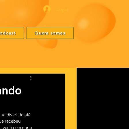
Login
odcast
Quem somos
çando
ua divertido até 
ue recebeu 
o, você consegue 