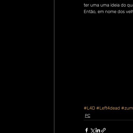
ter uma uma ideia do qua
Então, em nome dos velh
#L4D
#Left4dead
#zum
PC