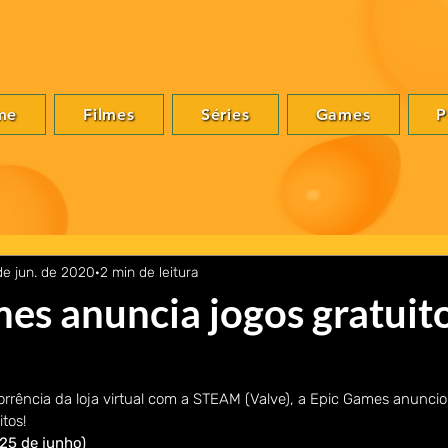
me
Filmes
Séries
Games
P
de jun. de 2020
2 min de leitura
es anuncia jogos gratuit
rrência da loja virtual com a STEAM (Valve), a Epic Games anunci
tos!
25 de junho)