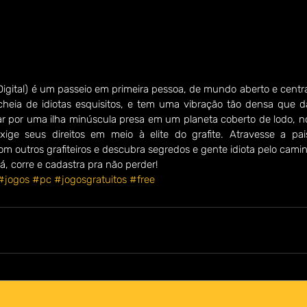
igital) é um passeio em primeira pessoa, de mundo aberto e centr
cheia de idiotas esquisitos, e tem uma vibração tão densa que dá
r por uma ilha minúscula presa em um planeta coberto de lodo, no
xige seus direitos em meio à elite do grafite. Atravesse a p
om outros grafiteiros e descubra segredos e gente idiota pelo cami
á, corre e cadastra pra não perder!
#jogos
#pc
#jogosgratuitos
#free