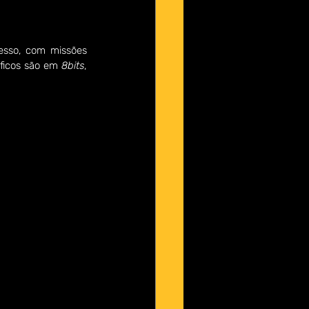
esso, com missões 
ficos são em 
8bits
, 