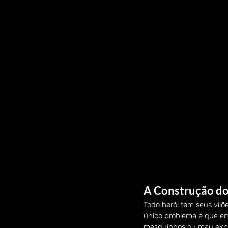
A Construção do
Todo herói tem seus vilõ
único problema é que em
mesquinhos ou mau expl