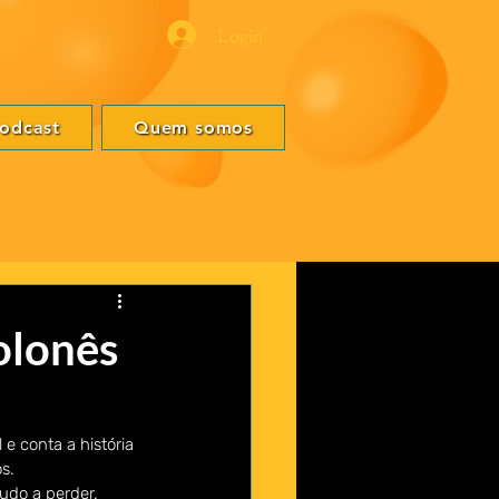
Login
odcast
Quem somos
olonês
e conta a história 
s.
udo a perder.