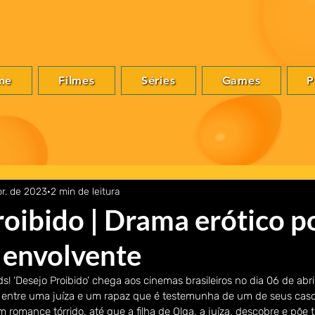
me
Filmes
Séries
Games
P
br. de 2023
2 min de leitura
roibido | Drama erótico p
 envolvente
 ‘Desejo Proibido’ chega aos cinemas brasileiros no dia 06 de abril 
entre uma juíza e um rapaz que é testemunha de um de seus caso
omance tórrido, até que a filha de Olga, a juíza, descobre e põe t