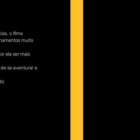
as, o filme 
onamentos muito 
r ela ser mais 
 de se aventurar e 
do 