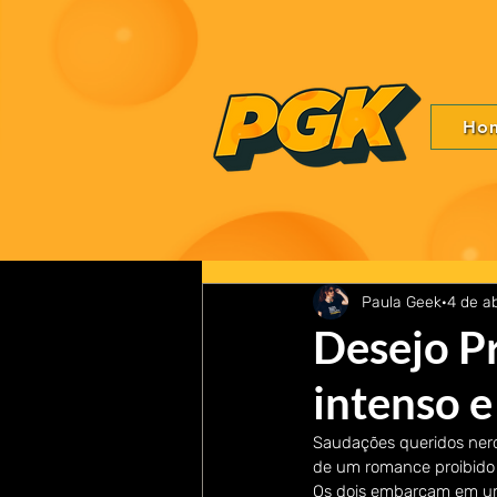
Ho
Paula Geek
4 de a
Desejo P
intenso e
Saudações queridos nerds!
de um romance proibido 
Os dois embarcam em um r