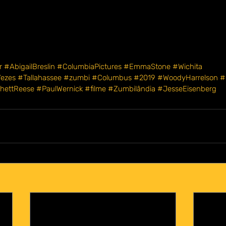
mbilândia vão se divertir, é uma clara homenagem nostálgica ao p
 não tem medo de ser aquilo que se propõe a ser, com boas cenas 
 momentos certos, a sequência dirigida por 
Ruben Fleischer
 res
ega um filme melhor que seu antecessor de uma maneira divertida.
 ao final do filme e fiquem sentados durante todos os créditos fi
os fãs.
r
#AbigailBreslin
#ColumbiaPictures
#EmmaStone
#Wichita
Vezes
#Tallahassee
#zumbi
#Columbus
#2019
#WoodyHarrelson
#
hettReese
#PaulWernick
#filme
#Zumbilândia
#JesseEisenberg