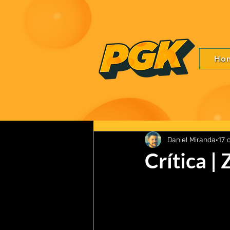
Ho
Daniel Miranda
17 
Crítica |
Zumbilândia: Atire Dua
por 
Ruben Fleischer 
(Ve
e tem como últimos tr
acompanhado de nomes
Sempre que temos uma 