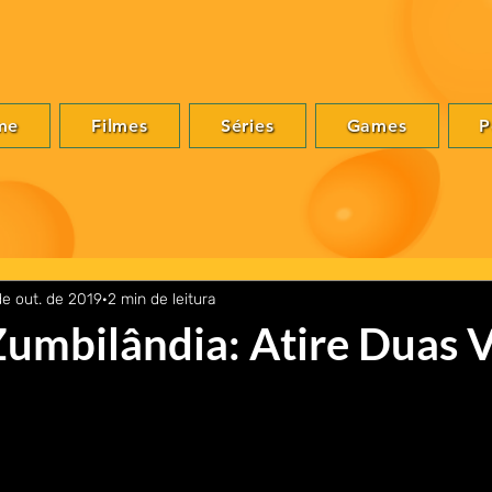
me
Filmes
Séries
Games
P
de out. de 2019
2 min de leitura
 Zumbilândia: Atire Duas 
s Vezes, continuação do filme de 2009 chega aos cinemas e é n
nom) e roteirizado por 
Rhett Reese
 e 
Paul Wernick 
que trabalharam
abalhos os roteiros de Deadpool. O elenco principal esta de 
 como 
Rosario Dawson, Luke Wilson 
e 
Zoey Deutch.
 sequência  anunciada, ao mesmo tempo nasce um receio já qu