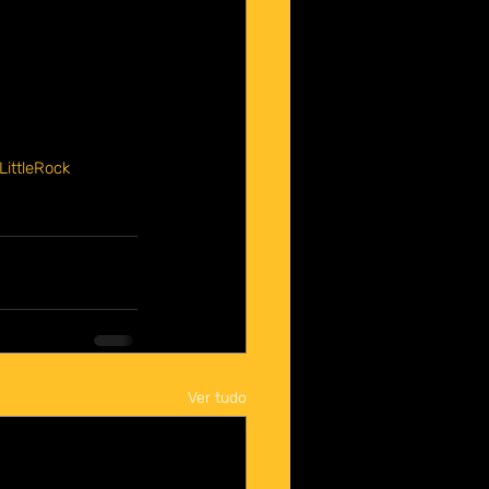
rimeiro filme com 
de ação, e que tem 
gata tudo que deu 
nais para a cena 
LittleRock
Ver tudo