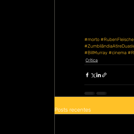
Certamente os fãs de Zu
um roteiro melhor e que
boas doses cômicas nos
certo no primeiro e entr
DICA: Não saia correndo
que é um presente para 
#morto
#RubenFleische
#ZumbilândiaAtireDuas
#BillMurray
#cinema
#R
Crítica
Posts recentes