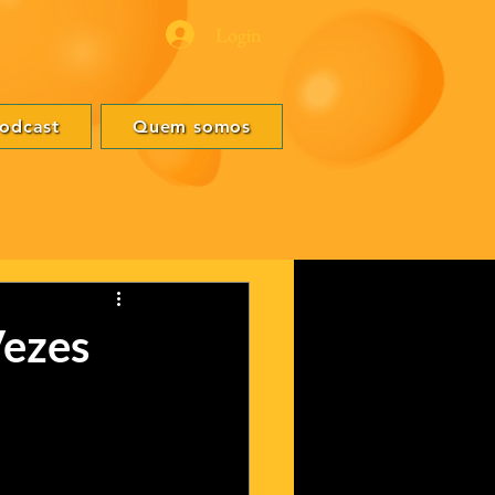
Login
odcast
Quem somos
Vezes
ovamente dirigido 
 no primeiro filme 
volta, mas agora 
e na maioria das 