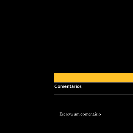
Comentários
Escreva um comentário
Crítica | Homem-Aranha: Um