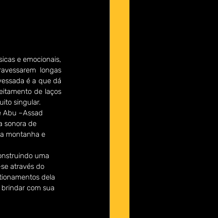
sicas e emocionais, 
ravessarem longas 
vessada é a que dá 
eitamento de laços 
ito singular.
 e Abu –Assad 
a sonora de 
  a montanha e 
construindo uma 
se através do 
stionamentos dela 
 brindar com sua 