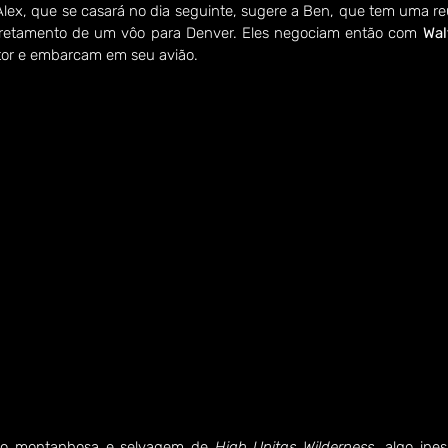
Alex, que se casará no dia seguinte, sugere a Ben, que tem uma r
 fretamento de um vôo para Denver. Eles negociam então com 
Wal
tor e embarcam em seu avião.
ão montanhosa e selvagem de 
High Unitas Wilderness,
 algo ine