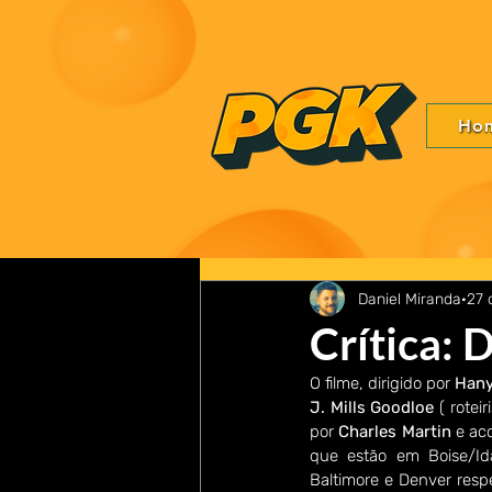
Ho
Daniel Miranda
27 
Crítica:
O filme, dirigido por 
Hany
J. Mills Goodloe
 ( roteir
por 
Charles Martin 
e ac
que estão em Boise/Id
Baltimore e Denver res