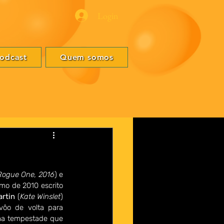
Login
odcast
Quem somos
Rogue One, 2016
) e 
mo de 2010 escrito 
artin
 (
Kate Winslet
) 
ôo de volta para 
ma tempestade que 