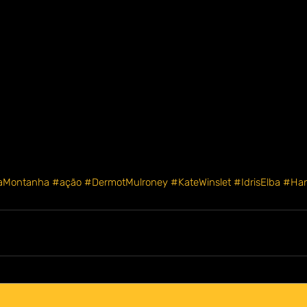
aMontanha
#ação
#DermotMulroney
#KateWinslet
#IdrisElba
#Ha