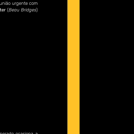
eunião urgente com 
ter 
(
Beau Bridges
) 
sperado ocasiona a 