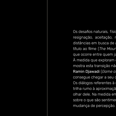
Os desafios naturais, fís
resignação, aceitação,
distâncias em busca de a
título ao filme (
The Moun
que ocorre entre quem já
À medida que exploram o 
mostra esta transição n
Ramin Djawadi
 (
Game of
consegue chegar a seu d
Os diálogos referentes 
trilha rumo à aproximaç
olhar dele. Na medida em
sobre o que são sentime
mudança de percepção. A