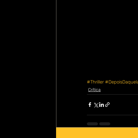
#Thriller
#DepoisDaquel
Crítica