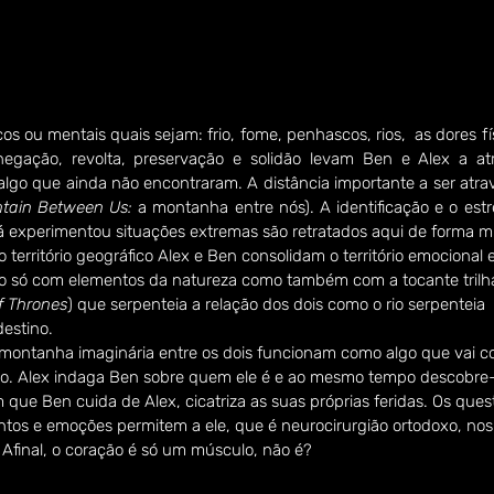
icos ou mentais quais sejam: frio, fome, penhascos, rios,  as dores fí
 negação, revolta, preservação e solidão levam Ben e Alex a at
lgo que ainda não encontraram. A distância importante a ser atra
tain Between Us: 
a montanha entre nós). A identificação e o estr
 experimentou situações extremas são retratados aqui de forma mu
território geográfico Alex e Ben consolidam o território emocional
ão só com elementos da natureza como também com a tocante trilh
 Thrones
) que serpenteia a relação dos dois como o rio serpenteia
estino.
à montanha imaginária entre os dois funcionam como algo que vai 
ão. Alex indaga Ben sobre quem ele é e ao mesmo tempo descobre-
 que Ben cuida de Alex, cicatriza as suas próprias feridas. Os que
ntos e emoções permitem a ele, que é neurocirurgião ortodoxo, nos
final, o coração é só um músculo, não é?