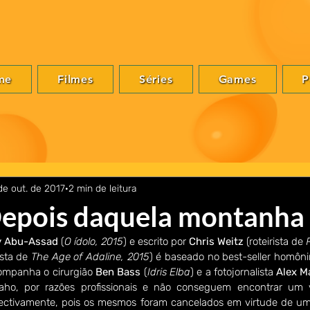
me
Filmes
Séries
Games
P
de out. de 2017
2 min de leitura
 Depois daquela montanha
 Abu-Assad
 (
O ídolo, 2015
) e escrito por 
Chris Weitz
 (roteirista de 
ista de 
The Age of Adaline, 2015
) é baseado no best-seller homôni
ompanha o cirurgião 
Ben Bass
 (
Idris Elba
) e a fotojornalista 
Alex M
aho, por razões profissionais e não conseguem encontrar um v
pectivamente, pois os mesmos foram cancelados em virtude de u