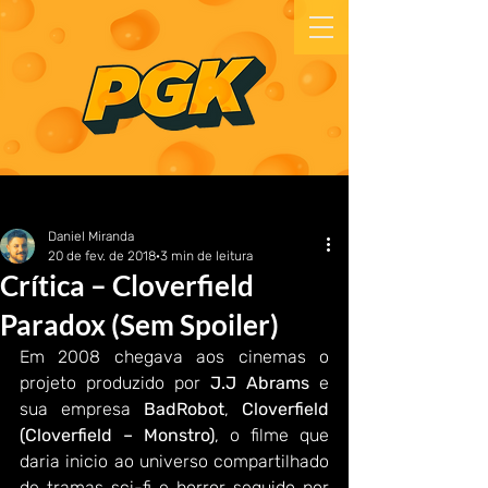
Daniel Miranda
20 de fev. de 2018
3 min de leitura
Crítica – Cloverfield
Paradox (Sem Spoiler)
Em 2008 chegava aos cinemas o 
projeto produzido por 
J.J Abrams
 e 
sua empresa 
BadRobot
, 
Cloverfield 
(Cloverfield – Monstro)
, o filme que 
daria inicio ao universo compartilhado 
de tramas sci-fi e horror seguido por 