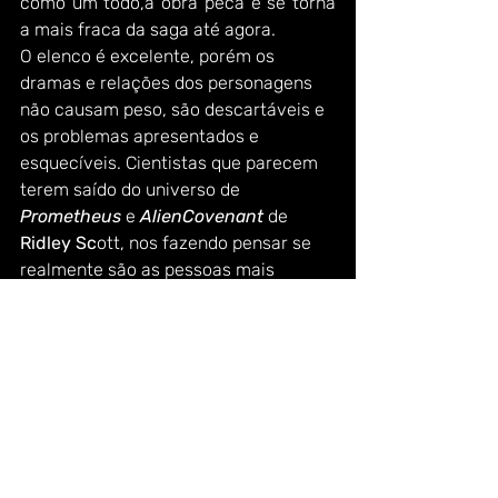
como um todo,a obra peca e se torna 
a mais fraca da saga até agora.
O elenco é excelente, porém os 
dramas e relações dos personagens 
não causam peso, são descartáveis e 
os problemas apresentados e 
esquecíveis. Cientistas que parecem 
terem saído do universo de 
Prometheus
 e
 AlienCovenant
 de
Ridley Sc
ott, nos fazendo pensar se 
realmente são as pessoas mais 
capacitadas para salvar a 
humanidade.
Cloverfield
 é uma boa saga/obra sci-fi 
e continua expandindo, torcemos para 
que o quarto filme da franquia, 
previsto para o final do ano, seja tão 
bom quanto os dois primeiros filmes e 
que venham mais monstros.