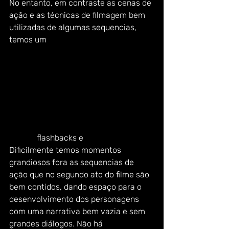
No entanto, em contraste as cenas de 
ação e as técnicas de filmagem bem 
utilizadas de algumas sequencias, 
temos um 
roteiro sem muitas 
pretensões e uma narrativa que nos 
deixa a todo tempo interessados mas 
confusos com o que esta 
acontecendo.  Algumas tramas se 
desenrolam em paralelo, o que pode 
parecer um pouco complicado, pois a 
montagem confunde o publico com os 
muitos 
flashbacks e
 linhas do tempo. 
Dificilmente temos momentos 
grandiosos fora as sequencias de 
ação que no segundo ato do filme são 
bem contidos, dando espaço para o 
desenvolvimento dos personagens 
com uma narrativa bem vazia e sem 
grandes diálogos. Não há 