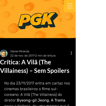
Daniel Miranda
22 de nov. de 2017
2 min de leitura
Crítica: A Vilã (The
Villainess) – Sem Spoilers
No dia 23/11/2017 entra em cartaz nos 
cinemas brasileiros o filme sul-
coreano: A Vilã (The Villainess) do 
diretor
 Byeong-gil Jeong. A Trama 
narra a historia  de uma menina que é 