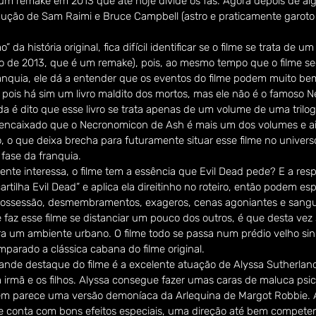
um remake em 2013 que até hoje divide os fãs. Agora depois de alg
ução de Sam Raimi e Bruce Campbell (astro e praticamente garot
da história original, fica difícil identificar se o filme se trata de 
o de 2013, que é um remake), pois, ao mesmo tempo que o filme se
ranquia, ele dá a entender que os eventos do filme podem muito be
ois há sim um livro maldito dos mortos, mas ele não é o famoso Ne
inda é dito que esse livro se trata apenas de um volume de uma trilogi
 encaixado que o Necronomicon de Ash é mais um dos volumes e a
, o que deixa brecha para futuramente situar esse filme no univers
fase da franquia. 
nte interessa, o filme tem a essência que Evil Dead pede? E a res
cartilha Evil Dead” e aplica ela direitinho no roteiro, então podem es
 possessão, desmembramentos, exageros, cenas agoniantes e sang
 faz esse filme se distanciar um pouco dos outros, é que desta vez
ra um ambiente urbano. O filme todo se passa num prédio velho sin
mparado a clássica cabana do filme original. 
nde destaque do filme é a excelente atuação de Alyssa Sutherlan
a irmã e os filhos. Alyssa consegue fazer umas caras de maluca ps
m parece uma versão demoníaca da Arlequina de Margot Robbie. 
me conta com bons efeitos especiais, uma direção até bem compete