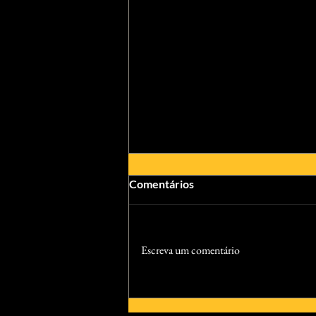
Comentários
Escreva um comentário
Crítica | Homem-Aranha: Um
Novo Dia — O recomeço que o