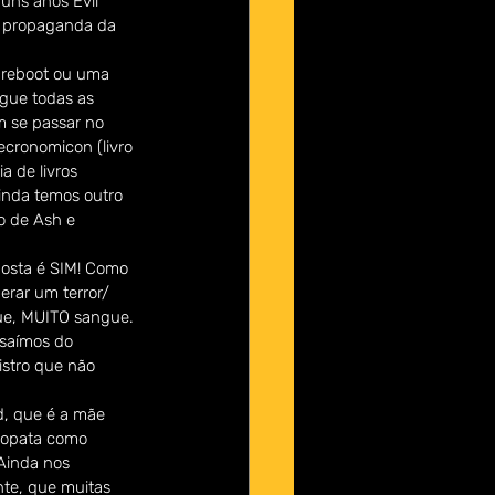
uns anos Evil 
o propaganda da 
um reboot ou uma 
gue todas as 
m se passar no 
cronomicon (livro 
a de livros 
inda temos outro 
o de Ash e 
posta é SIM! Como 
perar um terror/ 
ue, MUITO sangue. 
 saímos do 
istro que não 
d, que é a mãe 
icopata como 
Ainda nos 
nte, que muitas 