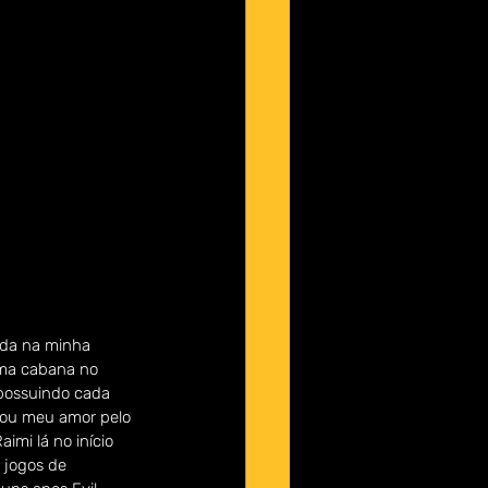
nda na minha 
uma cabana no 
 possuindo cada 
çou meu amor pelo 
imi lá no início 
 jogos de 