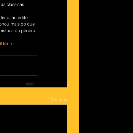
as clássicas 
vro, acredito 
cionou mais do que 
istória do gênero 
#filme
Ver tudo