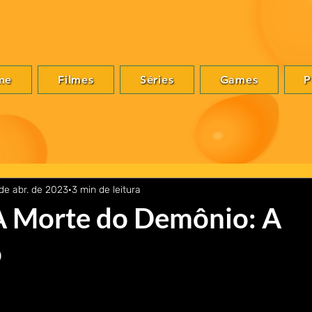
me
Filmes
Séries
Games
P
de abr. de 2023
3 min de leitura
 A Morte do Demônio: A
o