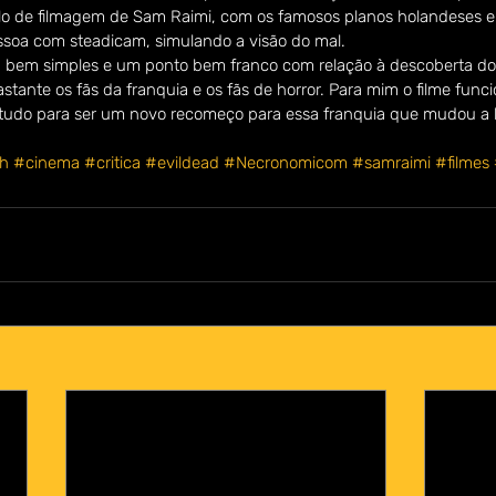
lo de filmagem de Sam Raimi, com os famosos planos holandeses e 
soa com steadicam, simulando a visão do mal. 
 bem simples e um ponto bem franco com relação à descoberta do li
astante os fãs da franquia e os fãs de horror. Para mim o filme fun
tudo para ser um novo recomeço para essa franquia que mudou a h
h
#cinema
#critica
#evildead
#Necronomicom
#samraimi
#filmes