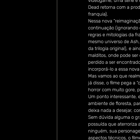
videogame, uma série e 
Dead retorna com a prod
franquia). 
Nessa nova “reimaginação” 
continuação (ignorando 
regras e mitologias da f
mesmo universo de Ash, p
da trilogia original), e a
malditos, onde pode ser
perdido a ser encontrado
incorporá-lo a essa nova 
Mas vamos ao que realme
já disse, o filme pega a “
horror com muito gore,
Um ponto interessante, e
ambiente de floresta, pa
deixa nada a desejar, co
Sem dúvida alguma o gra
possuída que aterroriza 
ninguém, sua personage
aspectos técnicos, o fil