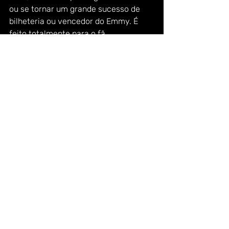
ou se tornar um grande sucesso de 
bilheteria ou vencedor do Emmy. É 
feito totalmente para o fã. 
Ou seja… é uma boa jogada sim, mas 
deve ser muito bem feita, seja para 
render mais 5 temporadas e dar um 
desfecho lindo para seus 
personagens; ou para realmente dar 
uma continuação que mostra algo 
novo que o público antigo não teve 
acesso.  
Então é isso pessoas. Caso tenham 
mais continuações para me indicar, 
fiquem a vontade nos comentários, ou 
em nossas redes sociais. 
Um beijo e que a Força esteja com 
vocês. 