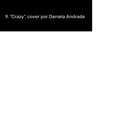
9. “Crazy”, cover por Daniela Andrade
10. “Wicked Games”, cover de Parra 
for Cuva e Anna Naklab 