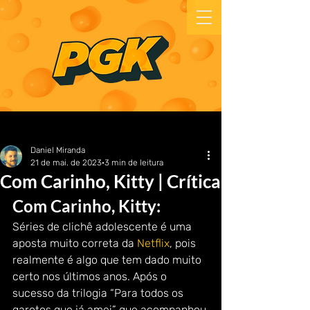
Daniel Miranda
21 de mai. de 2023
3 min de leitura
Com Carinho, Kitty | Crítica
Com Carinho, Kitty: 
Séries de clichê adolescente é uma 
aposta muito correta da 
Netflix
, pois 
realmente é algo que tem dado muito 
certo nos últimos anos. Após o 
sucesso da trilogia “Para todos os 
garotos que já amei” que acompanhou 