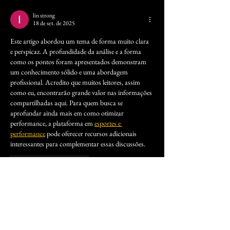
lin strong
18 de set. de 2025
Este artigo abordou um tema de forma muito clara 
e perspicaz. A profundidade da análise e a forma 
como os pontos foram apresentados demonstram 
um conhecimento sólido e uma abordagem 
profissional. Acredito que muitos leitores, assim 
como eu, encontrarão grande valor nas informações 
compartilhadas aqui. Para quem busca se 
aprofundar ainda mais em como otimizar 
performance, a plataforma em 
esportes e 
performance
 pode oferecer recursos adicionais 
interessantes para complementar essas discussões.
Curtir
Responder
lin strong
18 de set. de 2025
Excelente artigo! A forma como aborda este tópico 
é muito perspicaz e bem fundamentada. Gosto 