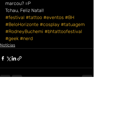
marcou? =P
Tchau, Feliz Natal!
#festival
#tattoo
#eventos
#BH
#BeloHorizonte
#cosplay
#tatuagem
#RodneyBuchemi
#bhtattoofestival
#geek
#nerd
Notícias
Posts recentes
Ver tudo