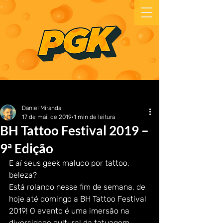
Daniel Miranda
17 de mai. de 2019
1 min de leitura
BH Tattoo Festival 2019 –
9ª Edição
E aí seus geek maluco por tattoo, 
beleza?
Está rolando nesse fim de semana, de 
hoje até domingo a BH Tattoo Festival 
2019! O evento é uma imersão na 
diversidade cultural da tatuagem, 