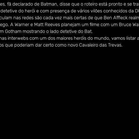
es, fã declarado de Batman, disse que o roteiro está pronto e se tr
 detetive do herói e com presença de vários vilões conhecidos da 
rculam nas redes são cada vez mais certas de que Ben Affleck realm
cego. A Warner e Matt Reeves planejam um filme com um Bruce Wa
m Gotham mostrando o lado detetive do Bat.
nas interwebs com um dos maiores heróis do mundo, vamos listar a
 os que poderiam dar certo como novo Cavaleiro das Trevas.