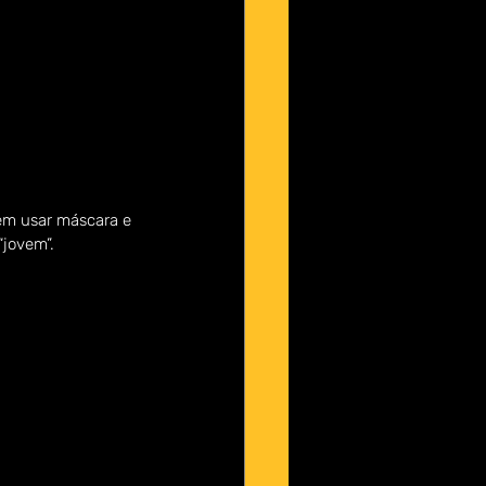
 em usar máscara e 
jovem”.