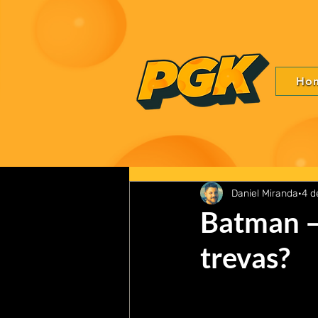
Ho
Daniel Miranda
4 d
Batman –
trevas?