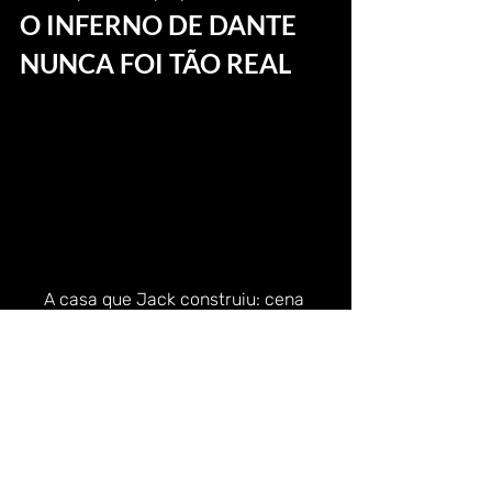
O INFERNO DE DANTE 
NUNCA FOI TÃO REAL 
A casa que Jack construiu: cena 
inspirada na pintura a óleo 
A Barca de 
Dante
, de Eugène Delacroix, pintada 
em 1822: a pintura foi inspirada numa 
passagem de 
A Divina Comédia
Muito mais do que as atrocidades 
cometidas em seus doze anos, há 