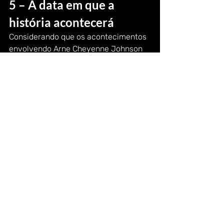
5 – A data em que a 
história acontecerá
Considerando que os acontecimentos 
envolvendo Arne Cheyenne Johnson 
se realizaram em 1981, a trama 
possivelmente se passará neste 
mesmo ano (caso não haja 
adaptações relacionadas a datas 
dentro do roteiro). Isso dará um gap 
de quatro anos entre Invocação do 
Mal 2 e a nova trama (nada muito 
grande, mas que abre um espaço para 
a criação dos sempre incertos 
spin 
offs
).