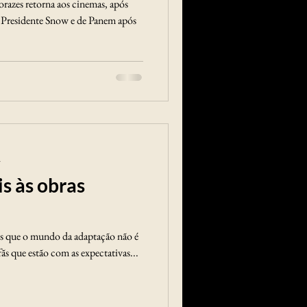
orazes retorna aos cinemas, após
o Presidente Snow e de Panem após
a
is às obras
s que o mundo da adaptação não é
 fãs que estão com as expectativas...