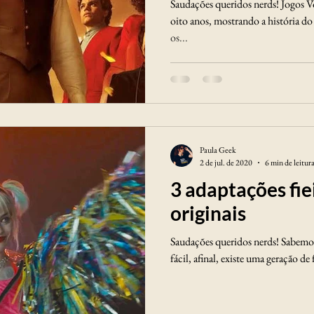
Saudações queridos nerds! Jogos V
oito anos, mostrando a história d
os...
Paula Geek
2 de jul. de 2020
6 min de leitur
3 adaptações fie
originais
Saudações queridos nerds! Sabemo
fácil, afinal, existe uma geração de