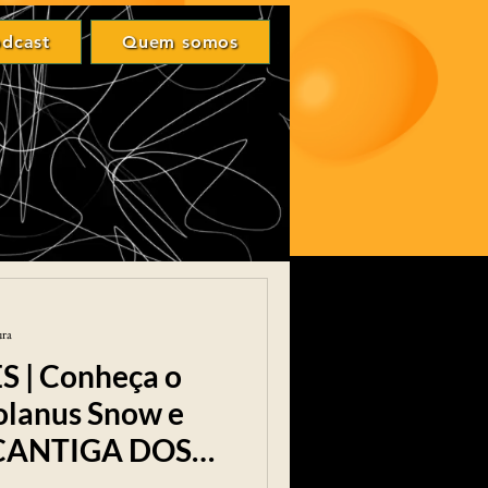
Login
dcast
Quem somos
odcast
Quem somos
ura
 | Conheça o
olanus Snow e
A CANTIGA DOS