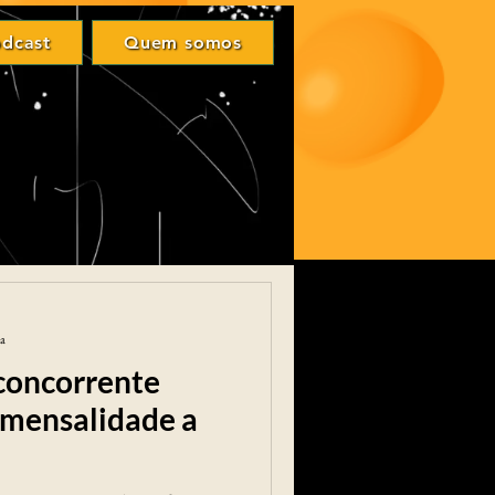
Login
dcast
Quem somos
odcast
Quem somos
ra
concorrente
 mensalidade a