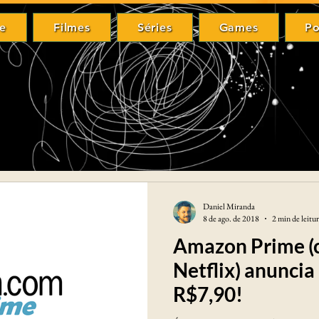
e
Filmes
Séries
Games
Po
me
Filmes
Séries
Games
P
Daniel Miranda
8 de ago. de 2018
2 min de leitu
Amazon Prime (
Netflix) anuncia
R$7,90!