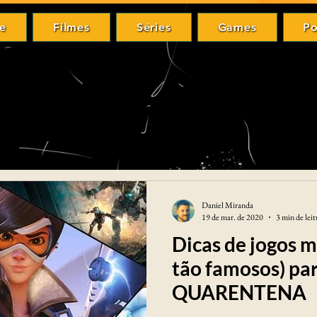
e
Filmes
Séries
Games
Po
me
Filmes
Séries
Games
P
Daniel Miranda
19 de mar. de 2020
3 min de leit
Dicas de jogos m
tão famosos) par
QUARENTENA