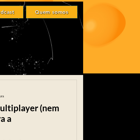
Login
dcast
Quem somos
odcast
Quem somos
ura
ultiplayer (nem
a a